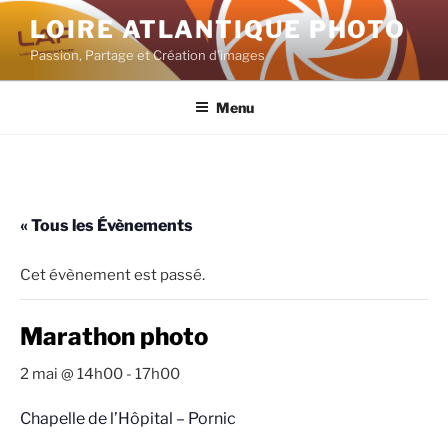
Aller
LOIRE ATLANTIQUE PHOTO
au
Passion, Partage et Création d’images
contenu
principal
Menu
« Tous les Évènements
Cet évènement est passé.
Marathon photo
2 mai @ 14h00
-
17h00
Chapelle de l’Hôpital – Pornic