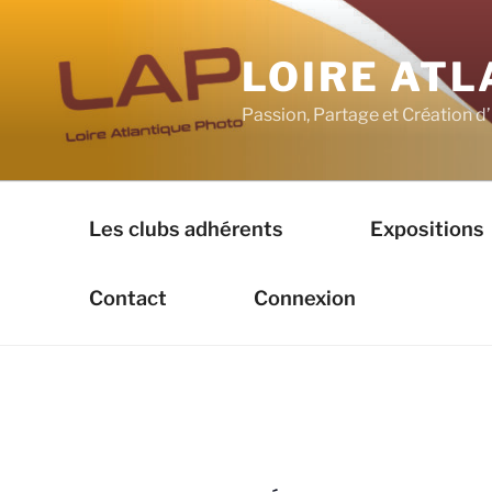
Aller
au
LOIRE AT
contenu
principal
Passion, Partage et Création 
Les clubs adhérents
Expositions
Contact
Connexion