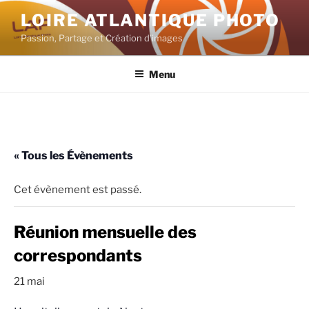
Aller
LOIRE ATLANTIQUE PHOTO
au
Passion, Partage et Création d’images
contenu
principal
Menu
« Tous les Évènements
Cet évènement est passé.
Réunion mensuelle des
correspondants
21 mai