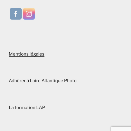
v
u
e
s
É
v
è
Mentions légales
n
e
m
Adhérer à Loire Atlantique Photo
e
n
t
s
La formation LAP