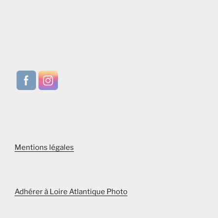
v
u
e
s
É
v
è
n
e
m
e
Mentions légales
n
t
s
Adhérer à Loire Atlantique Photo