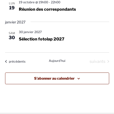
h
o
o
19 octobre @ 19h00
-
22h00
LUN
n
e
n
19
Réunion des correspondants
n
d
e
e
e
t
janvier 2027
z
v
n
u
30 janvier 2027
u
SAM
a
n
30
e
Sélection fotolap 2027
v
e
s
d
i
É
a
g
v
Aujourd’hui
Évènements
suivants
t
Évènements
précédents
a
è
e
n
t
.
e
i
S’abonner au calendrier
m
o
e
n
n
d
t
e